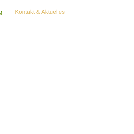
g
Kontakt & Aktuelles
ÄSTE
e “
hä
ufig gestellte Fragen
” bedeutet.